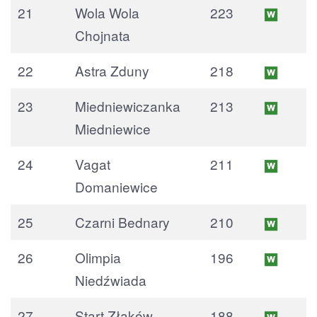
21
Wola Wola
223
Chojnata
22
Astra Zduny
218
23
Miedniewiczanka
213
Miedniewice
24
Vagat
211
Domaniewice
25
Czarni Bednary
210
26
Olimpia
196
Niedźwiada
27
Start Złaków
188