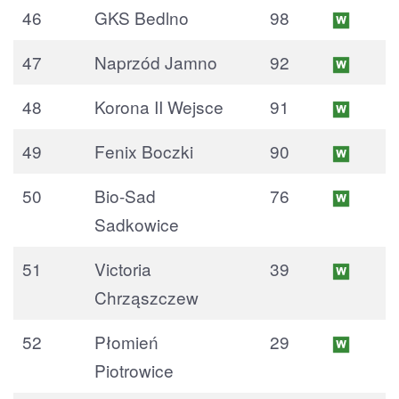
46
GKS Bedlno
98
47
Naprzód Jamno
92
48
Korona II Wejsce
91
49
Fenix Boczki
90
50
Bio-Sad
76
Sadkowice
51
Victoria
39
Chrząszczew
52
Płomień
29
Piotrowice