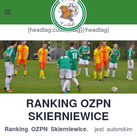
Przejdź do głównej treści
{headtag:customtag}
{/headtag}
RANKING OZPN
SKIERNIEWICE
, jest autorskim
Ranking OZPN Skierniewice