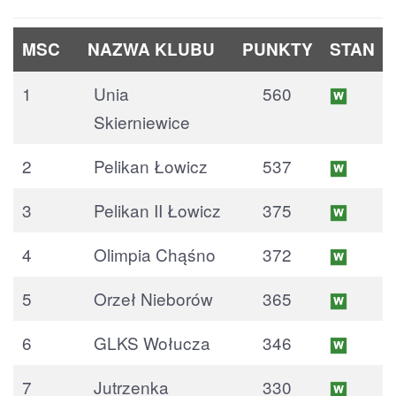
MSC
NAZWA KLUBU
PUNKTY
STAN
1
Unia
560
Skierniewice
2
Pelikan Łowicz
537
3
Pelikan II Łowicz
375
4
Olimpia Chąśno
372
5
Orzeł Nieborów
365
6
GLKS Wołucza
346
7
Jutrzenka
330