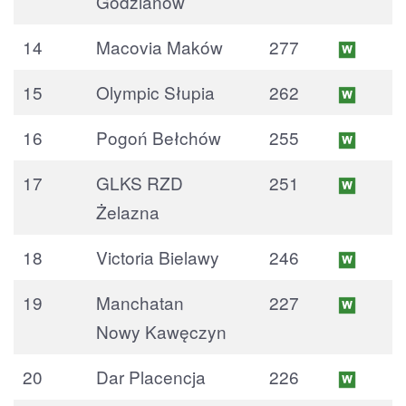
Godzianów
14
Macovia Maków
277
15
Olympic Słupia
262
16
Pogoń Bełchów
255
17
GLKS RZD
251
Żelazna
18
Victoria Bielawy
246
19
Manchatan
227
Nowy Kawęczyn
20
Dar Placencja
226