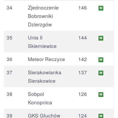
34
Zjednoczenie
146
Bobrowniki
Dzierzgów
35
Unia II
144
Skierniewice
36
Meteor Reczyce
142
37
Sierakowianka
137
Sierakowice
38
Sobpol
126
Konopnica
39
GKS Głuchów
124