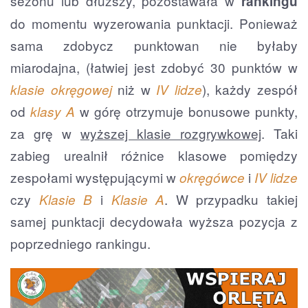
sezonu lub dłuższy, pozostawała w
rankingu
do momentu wyzerowania punktacji. Ponieważ
sama zdobycz punktowan nie byłaby
miarodajna, (łatwiej jest zdobyć 30 punktów w
niż w
), każdy zespół
klasie okręgowej
IV lidze
od
w górę otrzymuje bonusowe punkty,
klasy A
za grę w
wyższej klasie rozgrywkowej
. Taki
zabieg urealnił różnice klasowe pomiędzy
zespołami występującymi w
i
okręgówce
IV lidze
czy
i
. W przypadku takiej
Klasie B
Klasie A
samej punktacji decydowała wyższa pozycja z
poprzedniego rankingu.