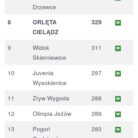
Drzewce
8
ORLĘTA
329
CIELĄDZ
9
Widok
311
Skierniewice
10
Juvenia
297
Wysokienice
11
Zryw Wygoda
288
12
Olimpia Jeżów
288
13
Pogoń
283