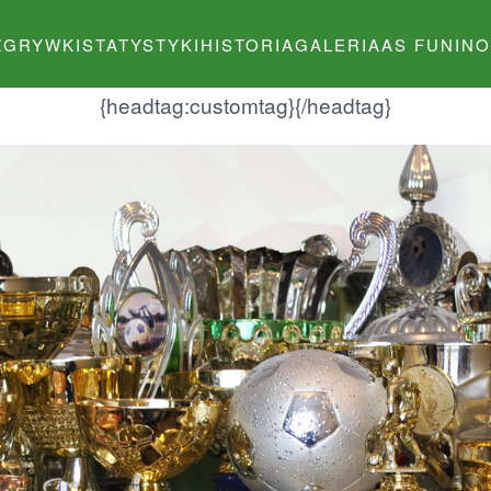
ZGRYWKI
STATYSTYKI
HISTORIA
GALERIA
AS FUNINO
{headtag:customtag}
{/headtag}