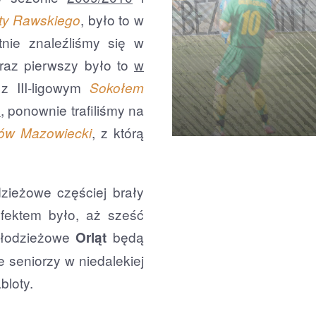
, było to w
ty Rawskiego
nie znaleźliśmy się w
 raz pierwszy było to
w
z III-ligowym
Sokołem
4
, ponownie trafiliśmy na
, z którą
ów Mazowiecki
ieżowe częściej brały
efektem było, aż sześć
młodzieżowe
będą
Orląt
e seniorzy w niedalekiej
bloty.