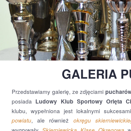
GALERIA 
Przedstawiamy galerię, ze zdjęciami
pucharó
posiada
Ludowy Klub Sportowy Orlęta Ci
klubu, wypełniona jest lokalnymi sukcesami
, ale również
powiatu
okręgu skierniewicki
wygrywały
w
Skierniewicką Klasę Okręgową