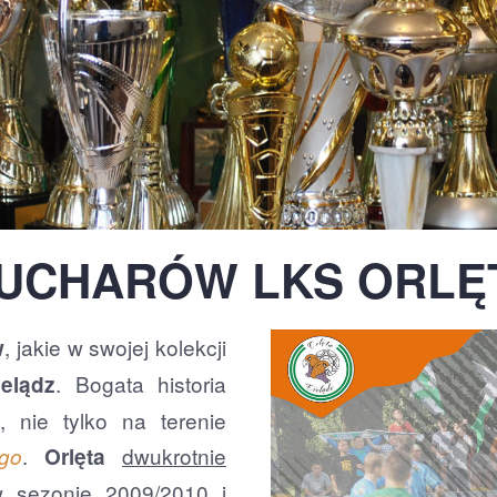
PUCHARÓW LKS ORLĘT
, jakie w swojej kolekcji
w
. Bogata historia
elądz
, nie tylko na terenie
.
dwukrotnie
ego
Orlęta
 sezonie
2009/2010
i