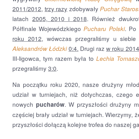
2011/2012
,
trzy razy
zdobywały
Puchar Staros
latach
2005, 2010 i 2018
. Również dwukrot
Półfinale Wojewódzkiego
. Po
Pucharu Polski
roku 2012
, wówczas przegraliśmy u siebie 
0:4.
Drugi raz
w roku 201
Aleksandrów Łódzki
III-ligowca, tym razem była to
Lechia Tomasz
przegraliśmy
3:0
.
Na początku roku 2020, nasze drużyny młodz
udział w turniejach, niż dotychczas, czego 
nowych
. W przyszłości drużyny 
pucharów
częściej brały udział w turniejach. Wierzymy, ż
przyszłości dołączą kolejne trofea do naszej ga