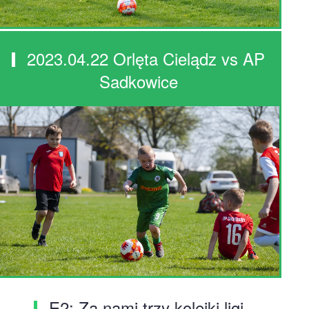
2023.04.22 Orlęta Cielądz vs AP
Sadkowice
E2: Za nami trzy kolejki ligi