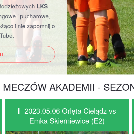
 młodzieżowych
LKS
ingowe i pucharowe,
żąco i nie zapomnij o
uTube.
II
 MECZÓW AKADEMII - SEZON
2023.05.06 Orlęta Cielądz vs
Emka Skierniewice (E2)