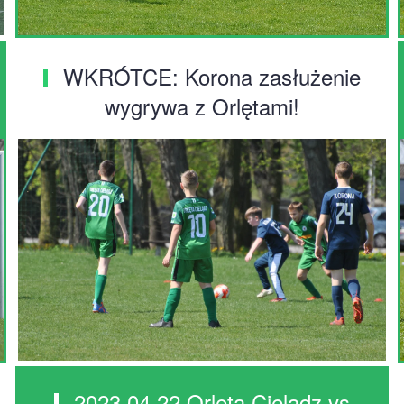
WKRÓTCE: Korona zasłużenie
wygrywa z Orlętami!
2023.04.22 Orlęta Cielądz vs