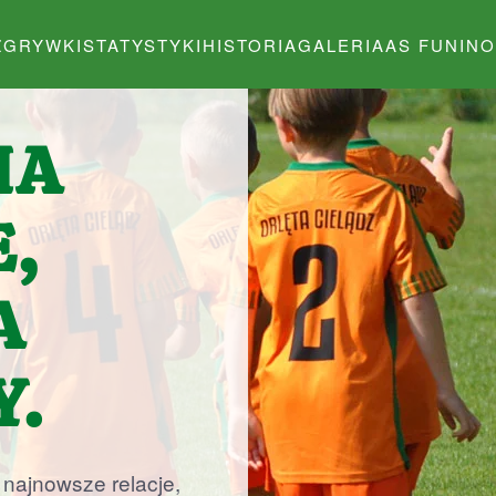
ZGRYWKI
STATYSTYKI
HISTORIA
GALERIA
AS FUNINO
IA
,
A
Y.
j najnowsze relacje,