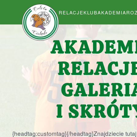
RELACJE
KLUB
AKADEMIA
RO
Przejdź do głównej treści
AKADEM
RELACJE
GALERI
I SKRÓT
{headtag:customtag}
{/headtag}Znajdziecie tuta