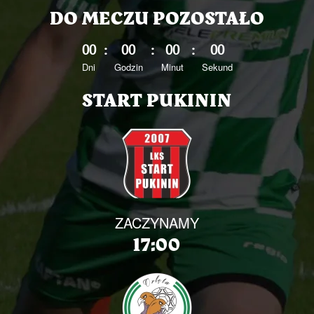
DO MECZU POZOSTAŁO
0
0
:
0
0
:
0
0
:
0
0
Dni
Godzin
Minut
Sekund
START PUKININ
ZACZYNAMY
17:00